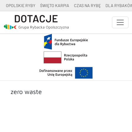
OPOLSKIE RYBY
ŚWIĘTO KARPIA
CZAS NA RYBĘ
DLA RYBAKÓ
zero waste