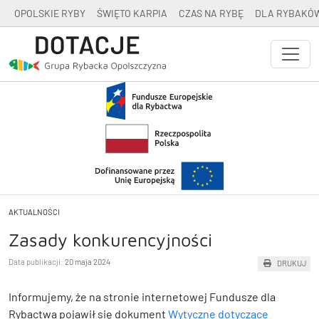
OPOLSKIE RYBY
ŚWIĘTO KARPIA
CZAS NA RYBĘ
DLA RYBAKÓ
AKTUALNOŚCI
Zasady konkurencyjności
Data publikacji:
20 maja 2024
DRUKUJ
Informujemy, że na stronie internetowej Fundusze dla
Rybactwa pojawił się dokument
Wytyczne dotyczące