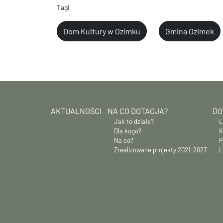
Tagi
Dom Kultury w Ozimku
Gmina Ozimek
AKTUALNOŚCI
NA CO DOTACJA?
DO
Jak to działa?
L
Dla kogo?
K
Na co?
P
Zrealizowane projekty 2021-2027
L