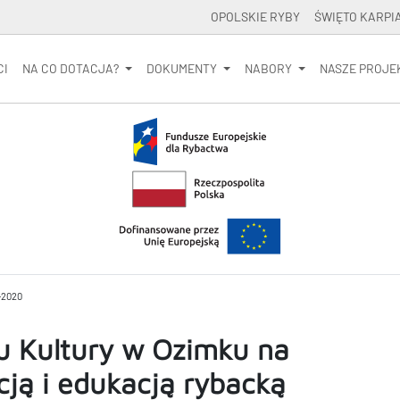
OPOLSKIE RYBY
ŚWIĘTO KARPI
CI
NA CO DOTACJA?
DOKUMENTY
NABORY
NASZE PROJE
-2020
u Kultury w Ozimku na
cją i edukacją rybacką