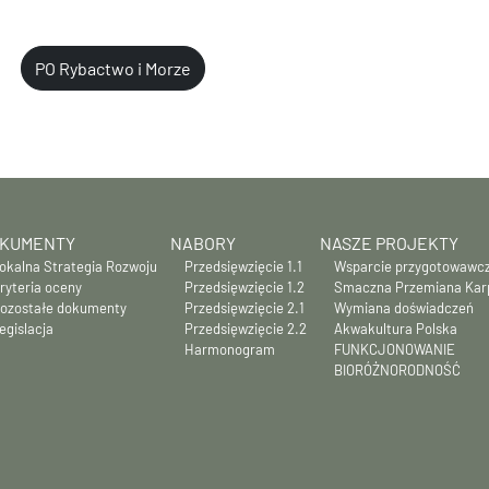
PO Rybactwo i Morze
KUMENTY
NABORY
NASZE PROJEKTY
okalna Strategia Rozwoju
Przedsięwzięcie 1.1
Wsparcie przygotowawc
ryteria oceny
Przedsięwzięcie 1.2
Smaczna Przemiana Kar
ozostałe dokumenty
Przedsięwzięcie 2.1
Wymiana doświadczeń
egislacja
Przedsięwzięcie 2.2
Akwakultura Polska
Harmonogram
FUNKCJONOWANIE
BIORÓŻNORODNOŚĆ