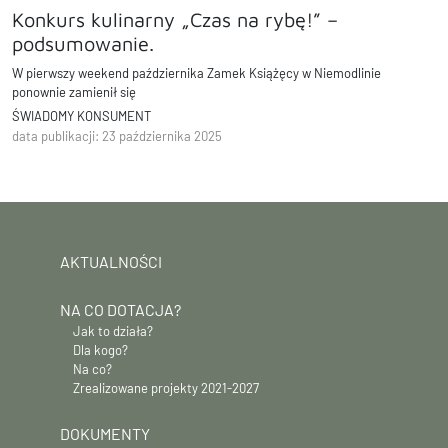
Konkurs kulinarny „Czas na rybę!” –
podsumowanie.
W pierwszy weekend października Zamek Książęcy w Niemodlinie
ponownie zamienił się
w centrum kulinarnego świata.
ŚWIADOMY KONSUMENT
data publikacji: 23 października 2025
AKTUALNOŚCI
NA CO DOTACJA?
Jak to działa?
Dla kogo?
Na co?
Zrealizowane projekty 2021-2027
DOKUMENTY