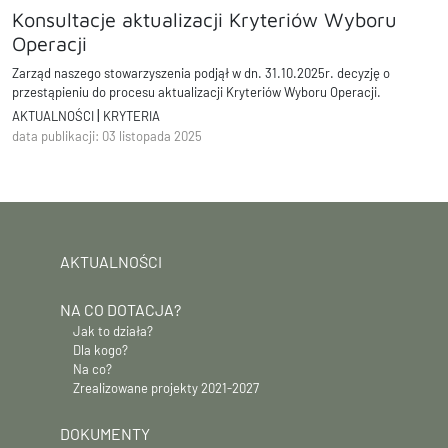
Konsultacje aktualizacji Kryteriów Wyboru
Operacji
Zarząd naszego stowarzyszenia podjął w dn. 31.10.2025r. decyzję o
przestąpieniu do procesu aktualizacji Kryteriów Wyboru Operacji.
|
AKTUALNOŚCI
KRYTERIA
data publikacji: 03 listopada 2025
AKTUALNOŚCI
NA CO DOTACJA?
Jak to działa?
Dla kogo?
Na co?
Zrealizowane projekty 2021-2027
DOKUMENTY